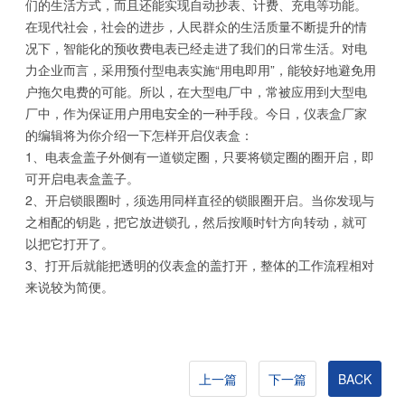
们
的生活
方式
，
而且还能实现
自动抄表
、计
费
、
充
电等功能
。
在现代社会，社会
的
进步，
人
民群众的
生活
质量不断提升
的
情
况下
，智能
化的
预
收
费电表
已经走
进了
我
们的
日常
生活。对电
力企业而言
，
采用
预付
型
电表实
施
“用电
即
用
”
，
能较好地
避
免用
户
拖
欠
电
费的
可能
。
所以，在大型电厂中
，
常
被
应
用
到
大
型电
厂中
，
作
为保
证用户用
电
安全
的
一种手段
。今
日
，
仪
表
盒厂家
的
编
辑
将
为你介绍一下怎样
开
启仪
表
盒
：
1、电表
盒
盖
子
外
侧
有一
道
锁
定圈
，只要
将锁定圈
的
圈开启
，
即
可开
启
电表
盒
盖
子
。
2、开
启
锁
眼圈
时，
须
选
用
同
样直径
的
锁眼圈
开
启
。
当你发现与
之相
配的钥匙，
把它放进
锁
孔
，
然后按
顺时针
方向
转
动，就
可
以把它
打开
了
。
3、打开后
就能把
透明
的仪
表
盒
的盖
打开
，整
体的工
作
流
程
相对
来说
较
为
简
便
。
上一篇
下一篇
BACK