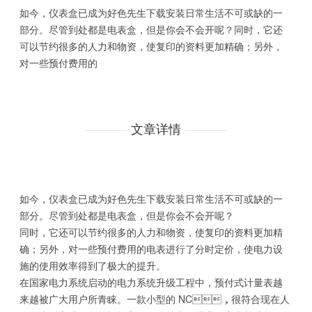
如今，仪表盒已成为好色先生下载安装日常生活不可或缺的一
部分。尽管到处都是电表盒，但是你会不会开呢？同时，它还
可以节约很多的人力和物资，使复印的资料更加精确；另外，
对一些预付费用的
文章详情
如今，仪
表
盒
已
成为
好色先生下载安装
日常
生活不可
或缺
的
一
部分
。
尽管到处都是
电表
盒
，但
是
你
会不会
开
呢
？
同时
，
它
还
可以
节
约很多
的人力
和
物资，
使
复
印
的
资料更加精
确；
另
外，
对一些
预付费
用的
电表
进
行
了
分时
定
价，
使
电
力
设
施
的
使
用
效
率
得到了极大的提升
。
在
国家电
力系统启动
的电
力系统升级工程中
，预付
式计量
表
越
来越被广大用户所青睐
。一
款
小
型的
NC
，很符
合现
在
人